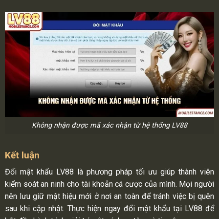
Không nhận được mã xác nhận từ hệ thống LV88
Kết luận
Đổi mật khẩu LV88 là phương pháp tối ưu giúp thành viên
kiểm soát an ninh cho tài khoản cá cược của mình. Mọi người
nên lưu giữ mật hiệu mới ở nơi an toàn để tránh việc bị quên
sau khi cập nhật. Thực hiện ngay đổi mật khẩu tại LV88 để