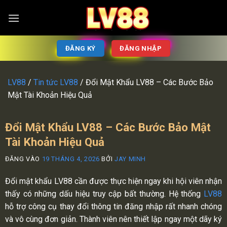
ĐĂNG KÝ
ĐĂNG NHẬP
LV88
/
Tin tức LV88
/
Đổi Mật Khẩu LV88 – Các Bước Bảo
Mật Tài Khoản Hiệu Quả
Đổi Mật Khẩu LV88 – Các Bước Bảo Mật
Tài Khoản Hiệu Quả
ĐĂNG VÀO
19 THÁNG 4, 2026
BỞI
JAY MINH
Đổi mật khẩu LV88 cần được thực hiện ngay khi hội viên nhận
thấy có những dấu hiệu truy cập bất thường. Hệ thống
LV88
hỗ trợ công cụ thay đổi thông tin đăng nhập rất nhanh chóng
và vô cùng đơn giản. Thành viên nên thiết lập ngay một dãy ký