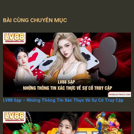
BÀI CÙNG CHUYÊN MỤC
LV88 Sập – Những Thông Tin Xác Thực Về Sự Cố Truy Cập