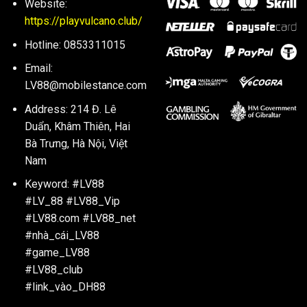
Website:
https://playvulcano.club/
Hotline:
0853311015
Email:
LV88
@mobilestance.com
Address:
214 Đ. Lê
Duẩn, Khâm Thiên, Hai
Bà Trưng, Hà Nội, Việt
Nam
Keyword: #LV88
#LV_88 #LV88_Vip
#LV88.com #LV88_net
#nhà_cái_LV88
#game_LV88
#LV88_club
#link_vào_DH88