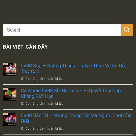
BÀI VIẾT GẦN ĐÂY
LV88 Sập – Những Thông Tin Xác Thực Về Sự Cố
Truy Cập
Chức năng bình luận bị tắt
ở
LV88
Sập
Cách Vào LV88 Khi Bị Chặn – Bí Quyết Truy Cập
–
Không Giới Hạn
Những
Chức năng bình luận bị tắt
ở
Thông
Cách
Tin
Vào
LV88 Bảo Trì – Những Thông Tin Mà Người Chơi Cần
Xác
LV88
Thực
Biết
Khi
Về
Chức năng bình luận bị tắt
ở
Bị
Sự
LV88
Chặn
Cố