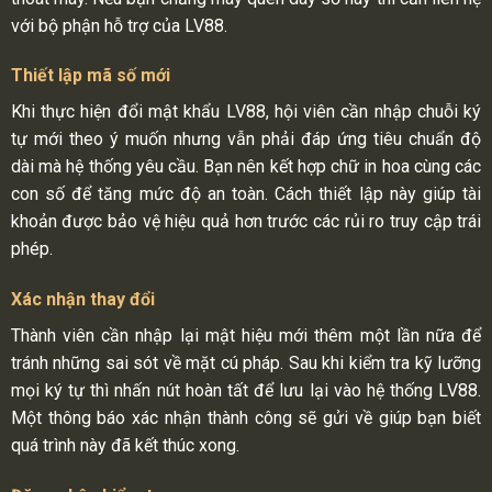
với bộ phận hỗ trợ của LV88.
Thiết lập mã số mới
Khi thực hiện đổi mật khẩu LV88, hội viên cần nhập chuỗi ký
tự mới theo ý muốn nhưng vẫn phải đáp ứng tiêu chuẩn độ
dài mà hệ thống yêu cầu. Bạn nên kết hợp chữ in hoa cùng các
con số để tăng mức độ an toàn. Cách thiết lập này giúp tài
khoản được bảo vệ hiệu quả hơn trước các rủi ro truy cập trái
phép.
Xác nhận thay đổi
Thành viên cần nhập lại mật hiệu mới thêm một lần nữa để
tránh những sai sót về mặt cú pháp. Sau khi kiểm tra kỹ lưỡng
mọi ký tự thì nhấn nút hoàn tất để lưu lại vào hệ thống LV88.
Một thông báo xác nhận thành công sẽ gửi về giúp bạn biết
quá trình này đã kết thúc xong.