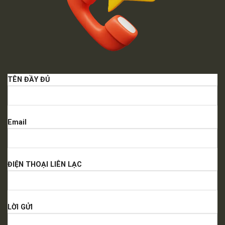
TÊN ĐẦY ĐỦ
Email
ĐIỆN THOẠI LIÊN LẠC
LỜI GỬI